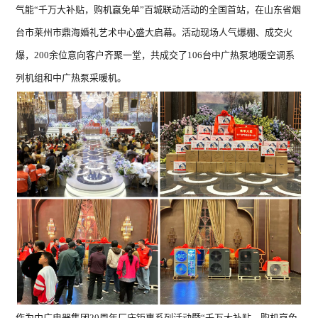
气能“千万大补贴，购机赢免单”百城联动活动的全国首站，在山东省烟
台市莱州市鼎海婚礼艺术中心盛大启幕。活动现场人气爆棚、成交火
热泵衣物护理
爆，200余位意向客户齐聚一堂，共成交了106台中广热泵地暖空调系
列机组和中广热泵采暖机。
双子星 · Super系
双子星 
列 ZGR-
列 
16ⅠPADBPG5(含
14ⅠB
泵)
暖洋洋系列 ZGR-
暖洋
16ⅠBDBPG6H
Z
18ⅠB
作为中广电器集团20周年厂庆钜惠系列活动暨“千万大补贴，购机赢免