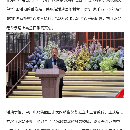
单”全国活动的首发站，莱州站活动因地制宜，以“厂家千万市场补贴”
叠加“国家补贴”的双重福利、“20人必出1免单”的重磅惊喜，为莱州父
老乡亲送上真金白银的实惠。
暖洋洋系列 ZGR-
暖洋
16ⅡBDBPG6H
Z
18ⅡB
请选择您要搜索的类别
产品
新闻
视频
问题
活动伊始，中广电器集团山东大区销售总监班立杰上台致辞，正式启动
搜索
本次莱州站盛典。他分享了品牌20载深耕热泵领域、逐步奋斗成为中