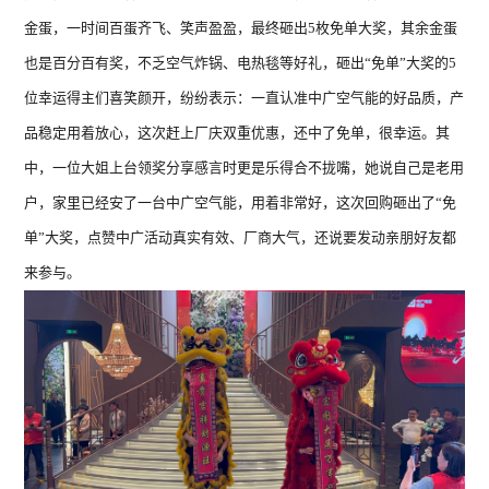
金蛋，一时间百蛋齐飞、笑声盈盈，最终砸出5枚免单大奖，其余金蛋
也是百分百有奖，不乏空气炸锅、电热毯等好礼，砸出“免单”大奖的5
位幸运得主们喜笑颜开，纷纷表示：一直认准中广空气能的好品质，产
品稳定用着放心，这次赶上厂庆双重优惠，还中了免单，很幸运。其
中，一位大姐上台领奖分享感言时更是乐得合不拢嘴，她说自己是老用
户，家里已经安了一台中广空气能，用着非常好，这次回购砸出了“免
单”大奖，点赞中广活动真实有效、厂商大气，还说要发动亲朋好友都
来参与。