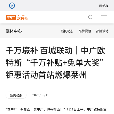
网站群
网站群
集团站
媒体中心
新闻动态
品牌视频
品牌活动
商用站
热泵地暖空调一体机
千万壕补 百城联动｜中广欧
暖通站
特斯“千万补贴+免单大奖”
热泵中央空调
净水站
钜惠活动首站燃爆莱州
热泵家用空调
新风站
境界系列 ZGR-
境界系列
2026/05/11
新闻动态
中广热泵五恒+
14ⅠBDBPG9R
20ⅠB
国际站
“做中广，有排面！买中广，也有排面！”4月11日上午，中广欧特斯空
热泵热水器