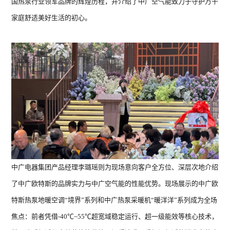
国热泵行业领军品牌的辉煌历程，并介绍了中广空气能致力于守护万千
暖洋洋系列 ZGR-
28ⅡBDBPG6H
家庭舒适美好生活的初心。
搜索结果
中广电器集团产品经理李璐瑶则为现场意向客户全方位、深层次地介绍
了中广欧特斯的品牌实力与中广空气能的性能优势。现场展示的中广欧
特斯热泵地暖空调“境界”系列和中广热泵采暖机“暖洋洋”系列成为全场
焦点：前者凭借-40℃~55℃超宽域稳定运行、超一级能效等核心技术，