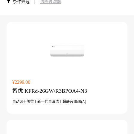
条件筛选
清除过滤器
热泵衣物护理
双子星 · Super系
双子星 
列 ZGR-
列 
16ⅠPADBPG5(含
14ⅠB
泵)
请选择您要搜索的类别
产品
新闻
视频
问题
¥2299.00
智优 KFRd-26GW/R3BPOA4-N3
自动风干防霉丨新一代自清洁丨超静音18dB(A)
搜索
暖洋洋系列 ZGR-
暖洋
16ⅠBDBPG6H
Z
搜索结果
18ⅠB