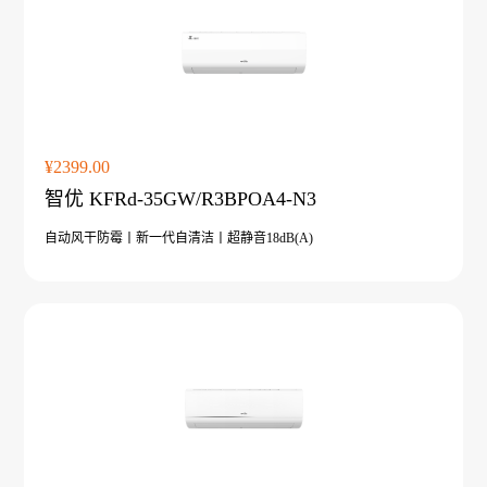
¥2399.00
智优 KFRd-35GW/R3BPOA4-N3
暖洋洋系列 ZGR-
暖洋
自动风干防霉丨新一代自清洁丨超静音18dB(A)
16ⅡBDBPG6H
Z
18ⅡB