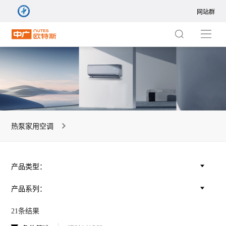
网站群
网站群
集团站
商用站
热泵地暖空调一体机
暖通站
热泵中央空调
热泵家用空调
净水站
热泵家用空调
产品类型：
新风站
热泵地暖空调
境界系列 ZGR-
境界系列
中广热泵五恒
热泵中央空调
热泵家用空调
热泵热水器
热泵衣物护理
产品系列：
+
一体机
中广热泵五恒+
14ⅠBDBPG9R
20ⅠB
国际站
21条结果
热泵热水器