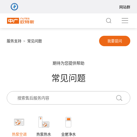
网站群
网站群
集团站
服务支持 >
常见问题
我要提问
商用站
热泵地暖空调一体机
期待为您提供帮助
暖通站
热泵中央空调
常见问题
净水站
请选择您要搜索的类别
热泵家用空调
产品
新闻
视频
问题
新风站
境界系列 ZGR-
境界系列
中广热泵五恒+
14ⅠBDBPG9R
20ⅠB
国际站
搜索
热泵空调
热泵热水
全屋净水
热泵热水器