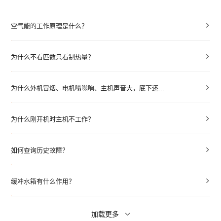
空气能的工作原理是什么？
热泵衣物护理
搜索结果
为什么不看匹数只看制热量？
双子星 · Super系
双子星 
列 ZGR-
列 
16ⅠPADBPG5(含
14ⅠB
为什么外机冒烟、电机嗡嗡响、主机声音大，底下还流水？
泵)
为什么刚开机时主机不工作？
如何查询历史故障？
缓冲水箱有什么作用？
暖洋洋系列 ZGR-
暖洋
16ⅠBDBPG6H
Z
加载更多
18ⅠB