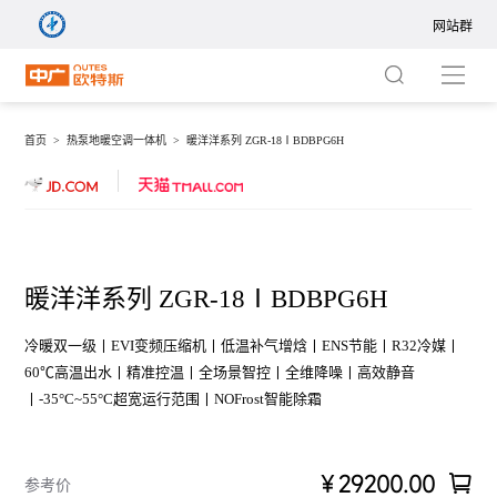
网站群
网站群
集团站
首页 >
热泵地暖空调一体机 >
暖洋洋系列 ZGR-18ⅠBDBPG6H
商用站
热泵地暖空调一体机
暖通站
热泵中央空调
暖洋洋系列 ZGR-18ⅠBDBPG6H
净水站
热泵家用空调
冷暖双一级丨EVI变频压缩机丨低温补气增焓丨ENS节能丨R32冷媒丨
60℃高温出水丨精准控温丨全场景智控丨全维降噪丨高效静音
新风站
境界系列 ZGR-
境界系
丨-35°C~55°C超宽运行范围丨NOFrost智能除霜
中广热泵五恒+
14ⅠBDBPG9R
ZGR-
20ⅠBDBP
国际站
￥29200.00
参考价
热泵热水器