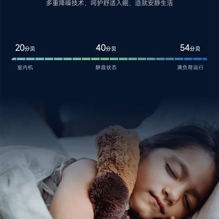
多重降噪技术，呵护舒适入眠，造就安静生活
20
40
54
分贝
分贝
分贝
室内机
静音状态
满负荷运行