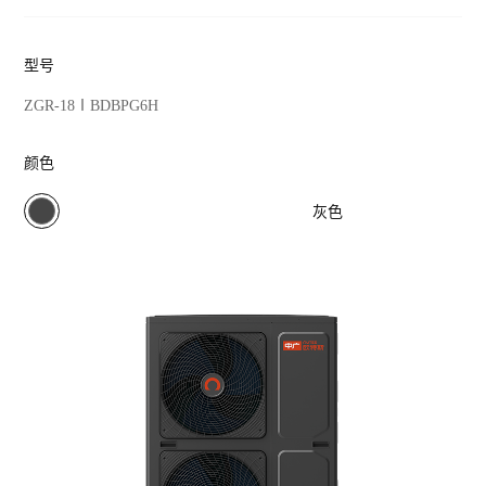
热泵衣物护理
型号
ZGR-18ⅠBDBPG6H
颜色
双子星 · Super
双子星 
系列 ZGR-
E+系列 Z
16ⅠPADBPG5(含
14ⅠBDBP
灰色
泵)
暖洋洋系列
暖洋洋
ZGR-
ZGR-