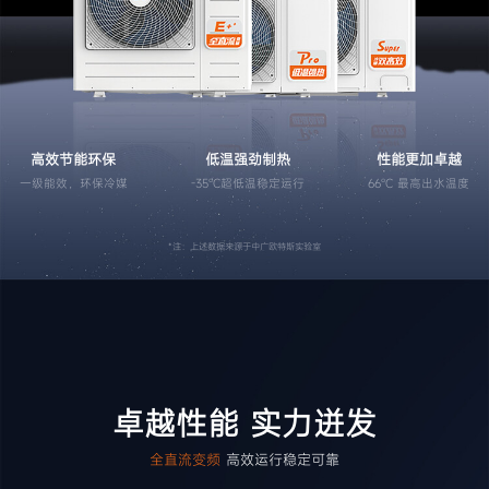
产品
新闻
视频
问题
搜索
高效节能环保
低温强劲制热
性能更加卓越
一级能效，环保冷媒
-35℃超低温稳定运行
66℃ 最高出水温度
搜索结果
*注：上述数据来源于中广欧特斯实验室
卓越性能 实力迸发
全直流变频
高效运行稳定可靠