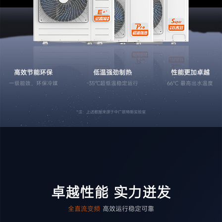
产品
新闻
视频
问题
搜索
高效节能环保
低温强劲制热
性能更加卓越
一级能效，环保冷媒
-35℃超低温稳定运行
66℃ 最高出水温度
搜索结果
*注：上述数据来源于中广欧特斯实验室
卓越性能 实力迸发
全直流变频
高效运行稳定可靠