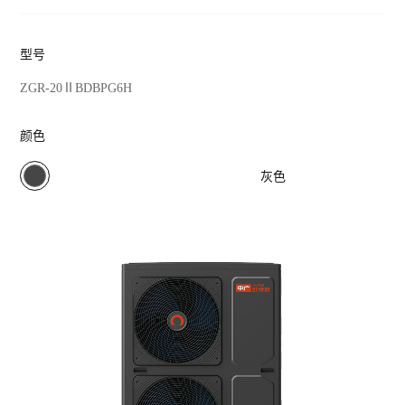
热泵衣物护理
型号
ZGR-20ⅡBDBPG6H
颜色
双子星 · Super
双子星 
系列 ZGR-
E+系列 Z
16ⅠPADBPG5(含
14ⅠBDBP
灰色
泵)
暖洋洋系列
暖洋洋
ZGR-
ZGR-