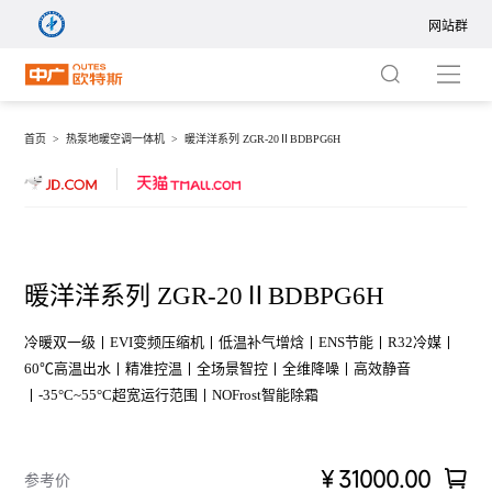
网站群
网站群
集团站
首页 >
热泵地暖空调一体机 >
暖洋洋系列 ZGR-20ⅡBDBPG6H
商用站
热泵地暖空调一体机
暖通站
热泵中央空调
暖洋洋系列 ZGR-20ⅡBDBPG6H
净水站
热泵家用空调
冷暖双一级丨EVI变频压缩机丨低温补气增焓丨ENS节能丨R32冷媒丨
60℃高温出水丨精准控温丨全场景智控丨全维降噪丨高效静音
新风站
境界系列 ZGR-
境界系
丨-35°C~55°C超宽运行范围丨NOFrost智能除霜
中广热泵五恒+
14ⅠBDBPG9R
ZGR-
20ⅠBDBP
国际站
￥31000.00
参考价
热泵热水器