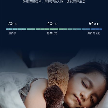
多重降噪技术，呵护舒适入眠，造就安静生活
20
40
54
分贝
分贝
分贝
室内机
静音状态
满负荷运行