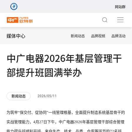
网站群
网站群
集团站
媒体中心
新闻动态
品牌视频
品牌活动
商用站
热泵地暖空调一体机
中广电器2026年基层管理干
暖通站
部提升班圆满举办
热泵中央空调
净水站
热泵家用空调
2026/05/11
新闻动态
新风站
境界系列 ZGR-
境界系列
中广热泵五恒+
14ⅠBDBPG9R
20ⅠB
为筑牢“保交付、促协同”一线管理根基，全面提升制造系统基层骨干的
国际站
实战管理能力，4月27日下午，中广电器2026年基层管理干部综合管理
热泵热水器
能力提升班顺利开班。来自生产、技术、品质、仓库等环节的72名班