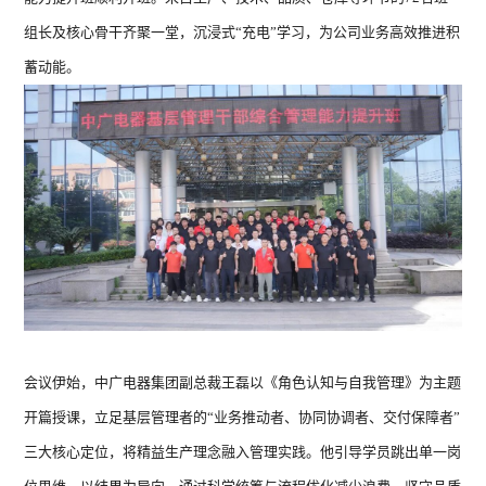
组长及核心骨干齐聚一堂，沉浸式“充电”学习，为公司业务高效推进积
热泵衣物护理
蓄动能。
双子星 · Super系
双子星 
列 ZGR-
列 
16ⅠPADBPG5(含
14ⅠB
泵)
会议伊始，中广电器集团副总裁王磊以《角色认知与自我管理》为主题
开篇授课，立足基层管理者的“业务推动者、协同协调者、交付保障者”
暖洋洋系列 ZGR-
暖洋
三大核心定位，将精益生产理念融入管理实践。他引导学员跳出单一岗
16ⅠBDBPG6H
Z
18ⅠB