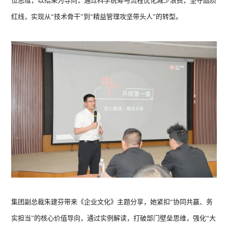
位思维，以结果为导向，通过科学统筹与流程优化减少浪费，坚守品质
请选择您要搜索的类别
红线，实现从“技术骨干”到“精益管理攻坚带头人”的转型。
产品
新闻
视频
问题
搜索
暖洋洋系列 ZGR-
暖洋
16ⅡBDBPG6H
Z
搜索结果
18ⅡB
集团副总裁朱建芬带来《企业文化》主题分享，她紧扣“协同共赢、务
实担当”的核心价值导向，通过实例解读，打破部门壁垒思维，强化“大