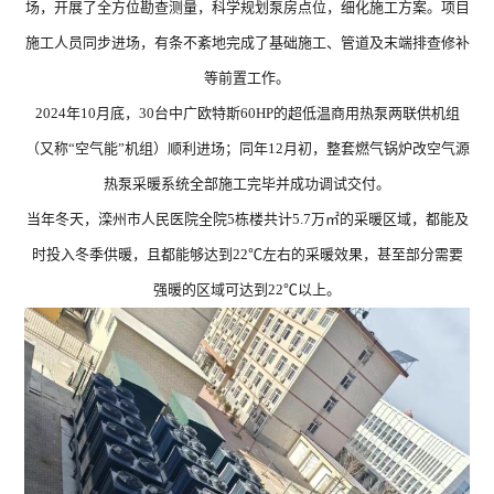
场，开展了全方位勘查测量，科学规划泵房点位，细化施工方案。项目
施工人员同步进场，有条不紊地完成了基础施工、管道及末端排查修补
等前置工作。
2024年10月底，30台中广欧特斯60HP的超低温商用热泵两联供机组
（又称“空气能”机组）顺利进场；同年12月初，整套燃气锅炉改空气源
热泵采暖系统全部施工完毕并成功调试交付。
当年冬天，滦州市人民医院全院5栋楼共计5.7万㎡的采暖区域，都能及
时投入冬季供暖，且都能够达到22℃左右的采暖效果，甚至部分需要
强暖的区域可达到22℃以上。