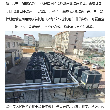
检，其中一站便是滦州市人民医院清洁能源采暖改造项目。该项目位于
河北省唐山市滦州市（滦县），2024年底进行热源改造，采用中广欧
热泵衣物护理
特斯超低温商用两联供机组（又称“空气能机组”）作为热源，可覆盖全
院5.7万㎡采暖面积，至今已高效、稳定运行两个供暖季。
双子星 · Super系
双子星 
列 ZGR-
列 
16ⅠPADBPG5(含
14ⅠB
泵)
暖洋洋系列 ZGR-
暖洋
16ⅠBDBPG6H
Z
滦州市人民医院始建于1949年6月，是集医疗、急救、教学、科研、预
18ⅠB