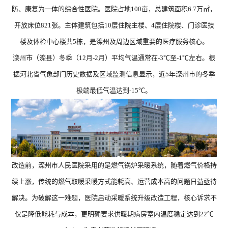
防、康复为一体的综合性医院。医院占地100亩，总建筑面积6.7万㎡，
请选择您要搜索的类别
开放床位821张。主体建筑包括10层住院主楼、4层住院楼、门诊医技
楼及体检中心楼共5栋，是滦州及周边区域重要的医疗服务核心。
产品
新闻
视频
问题
滦州市（滦县）冬季（12月-2月）平均气温通常在-3℃至-1℃左右。根
据河北省气象部门历史数据及区域监测信息显示，近5年滦州市的冬季
极端最低气温达到-15℃。
搜索
暖洋洋系列 ZGR-
暖洋
16ⅡBDBPG6H
Z
18ⅡB
搜索结果
改造前，滦州市人民医院采用的是燃气锅炉采暖系统，随着燃气价格持
续上涨，传统的燃气取暖采暖方式能耗高、运营成本高的问题日益亟待
解决。为破解这一难题，医院启动采暖系统升级改造工程，核心诉求不
仅是降低能耗与成本，更明确要求供暖期病房室内温度稳定达到22℃