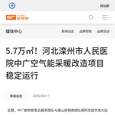
网站群
网站群
集团站
媒体中心
新闻动态
品牌视频
品牌活动
商用站
热泵地暖空调一体机
5.7万㎡！河北滦州市人民医
暖通站
院中广空气能采暖改造项目
热泵中央空调
净水站
稳定运行
热泵家用空调
新风站
境界系列 ZGR-
境界系列
2026/06/17
新闻动态
中广热泵五恒+
14ⅠBDBPG9R
20ⅠB
国际站
近期，中广欧特斯售后服务团队与唐山经销商团队顺利完成市场大巡
热泵热水器